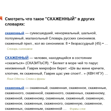
Смотреть что такое "СКАЖЕННЫЙ" в других
словарях:
скаженный
— сумасшедший, ненормальный, шальной,
полоумный, малахольный Словарь русских синонимов.
скаженный прил., кол во синонимов: 8 • безрассудный (45) • …
Словарь синонимов
СКАЖЕННЫЙ
— человек, находящийся в состоянии
«сказиться» (СКАЗИТЬСЯ). * Белеет в море чей то парус
неизменный. Гаврик микрофон берет: «Ше вы мине кричите,
хлопчик, як скаженный, Гаврик щас уже споет!.. » (КВН НГУ) …
Язык Одессы. Слова и фразы
скаженный
— скаженный, скаженная, скаженное, скаженные,
скаженного, скаженной, скаженного, скаженных, скаженному,
скаженной, скаженному, скаженным, скаженный, скаженную,
скаженное, скаженные, скаженного, скаженную, скаженное,
скаженных, скаженным, скаженной …
Формы слов