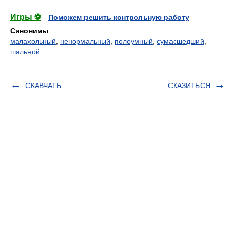
Игры ⚽
Поможем решить контрольную работу
Синонимы
:
малахольный
,
ненормальный
,
полоумный
,
сумасшедший
,
шальной
СКАВЧАТЬ
СКАЗИТЬСЯ