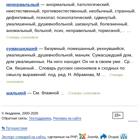
ненормальный
— анормальный, патологический,
неестественный, противоестественный, необычный, странный;
дефективный, психопат, психопатический, сдвинутый,
умалишенный, душевнобольной, шизанутый, болезненный,
аномальный, больной, псих, неправильный, тормозной,… …
Словарь синонимов
сумасшедший
— Безумный, помешанный, рехнувшийся,
умалишенный, душевнобольной, маньяк. Сумасшедший дом,
дом умалишенных. На него находит. Он не в своем уме.. Ср. .
См. бешеный... Словарь русских синонимов и сходных по
смыслу выражений. под. ред. Н. Абрамова, М …
Словарь
синонимов
шальной
— См. блажной …
Словарь синонимов
© Академик, 2000-2026
18+
Обратная связь:
Техподдержка
,
Реклама на сайте
👣 Путешествия
Экспорт словарей на сайты
, сделанные на PHP,
Joomla,
Drupal,